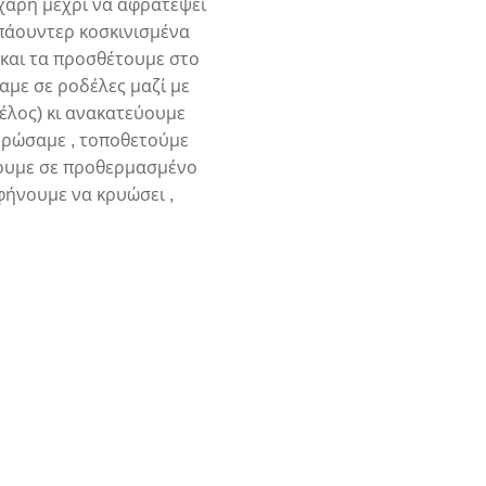
άχαρη μέχρι να αφρατέψει
 πάουντερ κοσκινισμένα
 και τα προσθέτουμε στο
αμε σε ροδέλες μαζί με
τέλος) κι ανακατεύουμε
ευρώσαμε , τοποθετούμε
νουμε σε προθερμασμένο
φήνουμε να κρυώσει ,