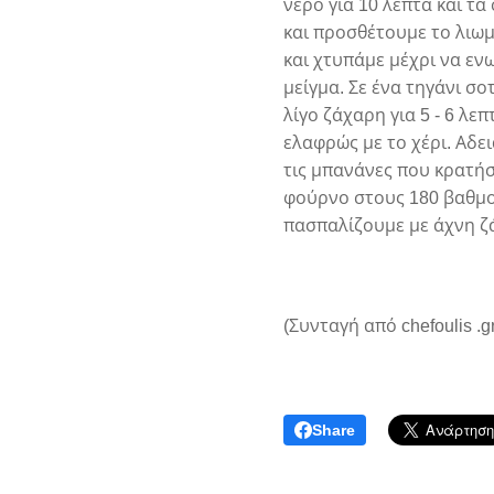
νερό για 10 λεπτά και τ
και προσθέτουμε το λιωμ
και χτυπάμε μέχρι να εν
μείγμα. Σε ένα τηγάνι σ
λίγο ζάχαρη για 5 - 6 λε
ελαφρώς με το χέρι. Αδε
τις μπανάνες που κρατήσ
φούρνο στους 180 βαθμού
πασπαλίζουμε με άχνη ζ
(Συνταγή από chefoulis .gr
Share