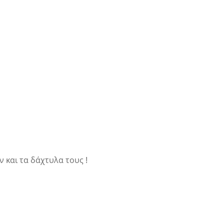
ν και τα δάχτυλα τους !