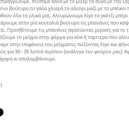
α στραγγίζουμε. Χτυπάμε καλά με το μίξερ τα αυγά με την ζ
ένο βούτυρο,το γάλα χλιαρό,το αλεύρι μαζί με το μπέικιν
ωθούν όλα τα υλικά μας. Αλευρώνουμε λίγο τα γκότζι μπέρι
οτάρουμε στην μία κουταλιά βούτυρο τις μπανάνες που κόψ
πτά.. Προσθέτουμε τις μπανάνες (κρατώντας μερικές για το 
ιάζουμε το μείγμα στην φόρμα για κέικ ή ταρτιέρα που αλ
αμε στην επιφάνεια του μείγματος πιέζοντας λίγο και ψή
ς για 30 - 35 λεπτά περίπου (ανάλογα τον φούρνο μας). Α
άχαρη κι απολαμβάνουμε.
)