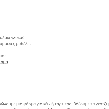
ταλάκι γλυκού
κομμένες ροδέλες
πας
ισμα
νουμε μια φόρμα για κέικ ή ταρτιέρα. Βάζουμε τα γκότζι 