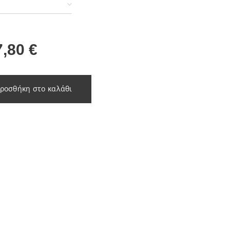
α
7,80
€
ροσθήκη στο καλάθι