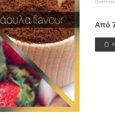
Ποσότητ
Από
Π