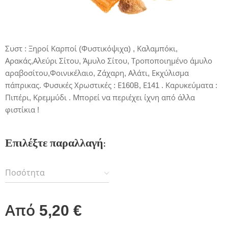
Συστ : Ξηροί Καρποί (Φυστικόψιχα) , Καλαμπόκι,
Αρακάς,Αλεύρι Σίτου, Άμυλο Σίτου, Τροποποιημένο άμυλο
αραβοσίτου,Φοινικέλαιο, Ζάχαρη, Αλάτι, Εκχύλισμα
πάπρικας. Φυσικές Χρωστικές : Ε160Β, Ε141 . Καρυκεύματα :
Πιπέρι, Κρεμμύδι . Μπορεί να περιέχει ίχνη από άλλα
φιστίκια !
Επιλέξτε παραλλαγή:
Ποσότητα
Από
5,20
€