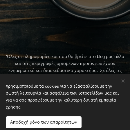
'Ολες οι πληροφορίες και που θα βρείτε στο blog μας αλλά
και στις περιγραφές ορισμένων προϊόντων έχουν
ενημερωτικό και διασκεδαστικό χαρακτήρα. Σε όλες τις
περιπτώσεις πρώτα να συμβουλεύεστε τον γιατρό σας .
Χρησιμοποιούμε τα cookies για να εξασφαλίσουμε την
σωστή λειτουργία και ασφάλεια των ιστοσελίδων μας και
για να σας προσφέρουμε την καλύτερη δυνατή εμπειρία
© 2020 To Παραδοσιακό Καφεκοπτείο By Φαίη Μπουλμπασάκου
χρήσης.
Cookies
Αποδοχή μόνο των απαραίτητων