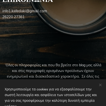
info1.kafedaki@gmail.com
26220 27361
'Ολες οι πληροφορίες και που θα βρείτε στο blog μας αλλά
και στις περιγραφές ορισμένων προϊόντων έχουν
ενημερωτικό και διασκεδαστικό χαρακτήρα. Σε όλες τις
περιπτώσεις πρώτα να συμβουλεύεστε τον γιατρό σας .
Χρησιμοποιούμε τα cookies για να εξασφαλίσουμε την
σωστή λειτουργία και ασφάλεια των ιστοσελίδων μας και
για να σας προσφέρουμε την καλύτερη δυνατή εμπειρία
© 2020 To Παραδοσιακό Καφεκοπτείο By Φαίη Μπουλμπασάκου