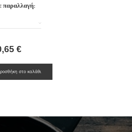
ε παραλλαγή:
α
0,65
€
ροσθήκη στο καλάθι