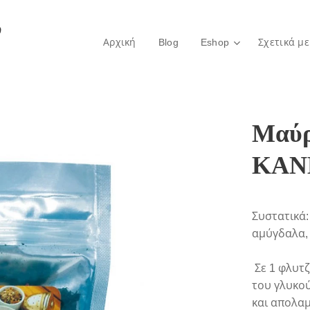
ο
Αρχική
Blog
Eshop
Σχετικά με
Μαύρ
ΚΑΝ
Συστατικά:
αμύγδαλα,
Σε 1 φλυτ
του γλυκού
και απολα