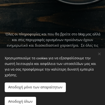
'Ολες οι πληροφορίες και που θα βρείτε στο blog μας αλλά
και στις περιγραφές ορισμένων προϊόντων έχουν
ενημερωτικό και διασκεδαστικό χαρακτήρα. Σε όλες τις
περιπτώσεις πρώτα να συμβουλεύεστε τον γιατρό σας .
Χρησιμοποιούμε τα cookies για να εξασφαλίσουμε την
σωστή λειτουργία και ασφάλεια των ιστοσελίδων μας και
για να σας προσφέρουμε την καλύτερη δυνατή εμπειρία
© 2020 To Παραδοσιακό Καφεκοπτείο By Φαίη Μπουλμπασάκου
χρήσης.
Cookies
Αποδοχή μόνο των απαραίτητων
Προσθήκη στο καλάθι
Αποδοχή όλων