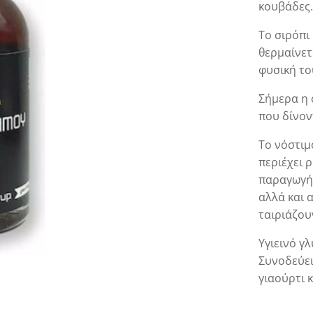
κουβάδες
Το σιρόπι
θερμαίνετ
φυσική το
Σήμερα η 
που δίνοντ
Το νόστιμ
περιέχει 
παραγωγή 
αλλά και 
ταιριάζου
Υγιεινό γ
Συνοδεύει
γιαούρτι 