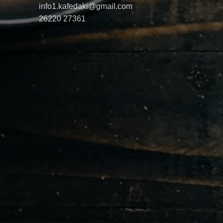
info1.kafedaki@gmail.com
26220 27361