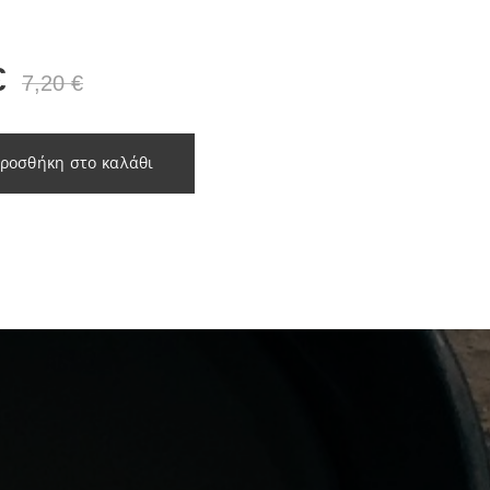
€
7,20
€
ροσθήκη στο καλάθι