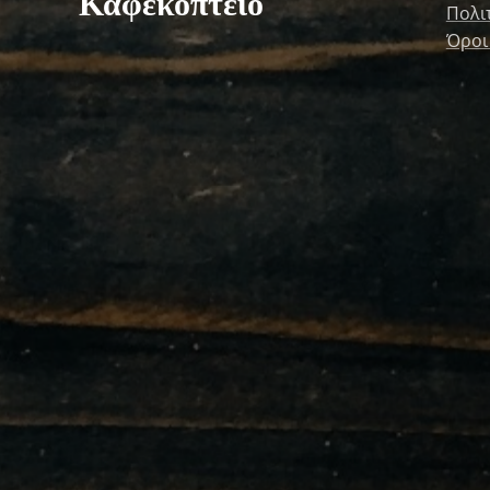
Καφεκοπτείο
Πολι
Όροι