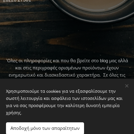
'Ολες οι πληροφορίες και που θα βρείτε στο blog μας αλλά
και στις περιγραφές ορισμένων προϊόντων έχουν
ενημερωτικό και διασκεδαστικό χαρακτήρα. Σε όλες τις
περιπτώσεις πρώτα να συμβουλεύεστε τον γιατρό σας .
Χρησιμοποιούμε τα cookies για να εξασφαλίσουμε την
σωστή λειτουργία και ασφάλεια των ιστοσελίδων μας και
για να σας προσφέρουμε την καλύτερη δυνατή εμπειρία
© 2020 To Παραδοσιακό Καφεκοπτείο By Φαίη Μπουλμπασάκου
χρήσης.
Cookies
Αποδοχή μόνο των απαραίτητων