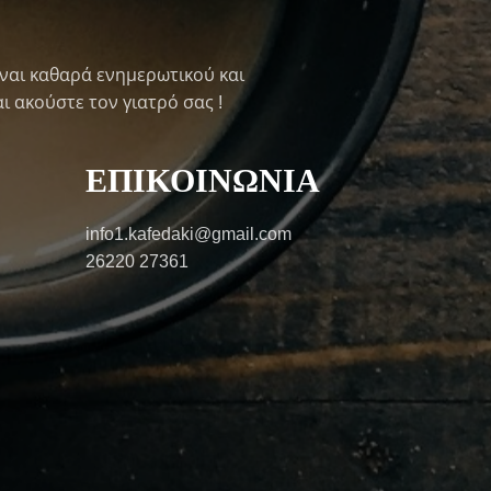
ναι καθαρά ενημερωτικού και
ι ακούστε τον γιατρό σας !
ΕΠΙΚΟΙΝΩΝΙΑ
info1.kafedaki@gmail.com
26220 27361