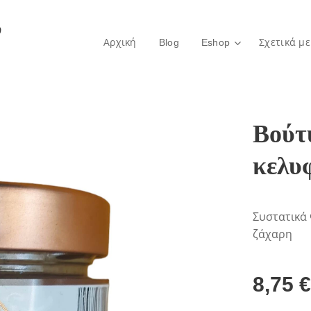
ο
Αρχική
Blog
Eshop
Σχετικά με
Βούτ
κελυ
Συστατικά 
ζάχαρη
8,75
€