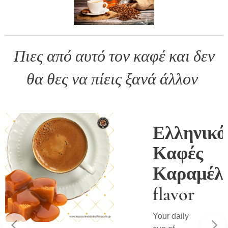
Πιες από αυτό τον καφέ και δεν
θα θες να πίεις ξανά άλλον
ός
Ελληνικό
Με
Καφές
α
Καραμέλ
flavor
Your daily